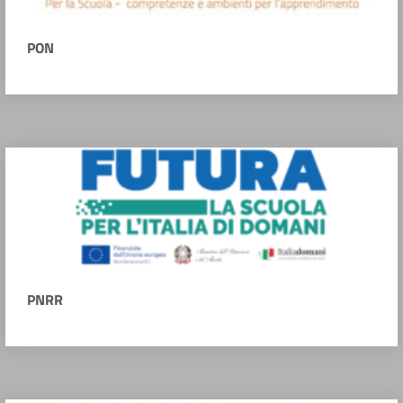
PON
PNRR