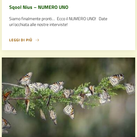
Sqool Nius – NUMERO UNO
Siamo finalmente pronti… Ecco il NUMERO UNO! Date
un’occhiata alle nostre interviste!
LEGGI DI PIÙ