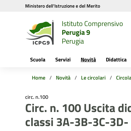
Vai ai contenuti
Vai al menu di navigazione
Vai al footer
Ministero dell'Istruzione e del Merito
Istituto Comprensivo
Perugia 9
Perugia
Scuola
Servizi
Novità
Didattica
Home
Novità
Le circolari
Circola
circ. n.100
Circ. n. 100 Uscita di
classi 3A-3B-3C-3D-