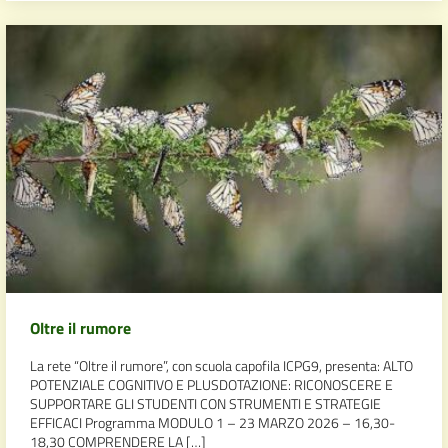
Oltre il rumore
La rete “Oltre il rumore”, con scuola capofila ICPG9, presenta: ALTO
POTENZIALE COGNITIVO E PLUSDOTAZIONE: RICONOSCERE E
SUPPORTARE GLI STUDENTI CON STRUMENTI E STRATEGIE
EFFICACI Programma MODULO 1 – 23 MARZO 2026 – 16,30-
18,30 COMPRENDERE LA […]