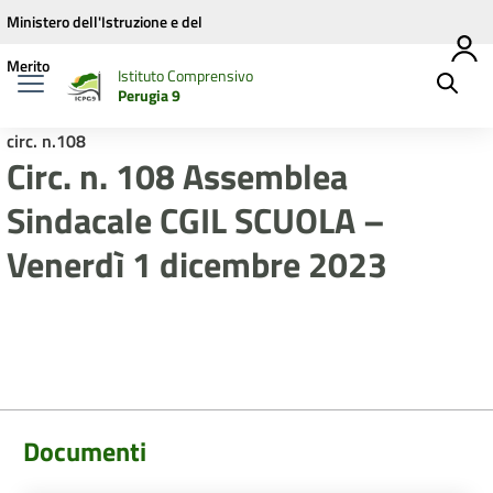
Vai ai contenuti
Vai al menu di navigazione
Vai al footer
Ministero dell'Istruzione e del
Merito
Istituto Comprensivo
Perugia 9
circ. n.108
Circ. n. 108 Assemblea
Sindacale CGIL SCUOLA –
Venerdì 1 dicembre 2023
Documenti