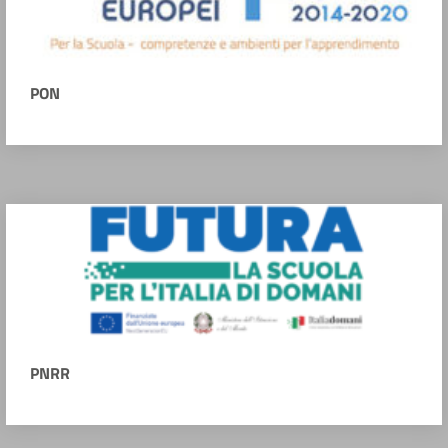
PON
PNRR