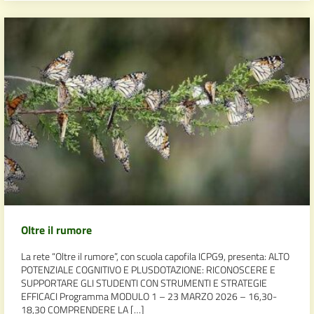
Oltre il rumore
La rete “Oltre il rumore”, con scuola capofila ICPG9, presenta: ALTO
POTENZIALE COGNITIVO E PLUSDOTAZIONE: RICONOSCERE E
SUPPORTARE GLI STUDENTI CON STRUMENTI E STRATEGIE
EFFICACI Programma MODULO 1 – 23 MARZO 2026 – 16,30-
18,30 COMPRENDERE LA […]