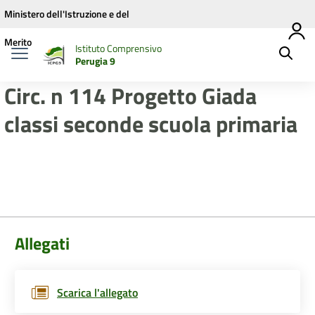
Vai ai contenuti
Vai al menu di navigazione
Vai al footer
Ministero dell'Istruzione e del
Merito
Istituto Comprensivo
Perugia 9
Circ. n 114 Progetto Giada
classi seconde scuola primaria
Allegati
Scarica l'allegato