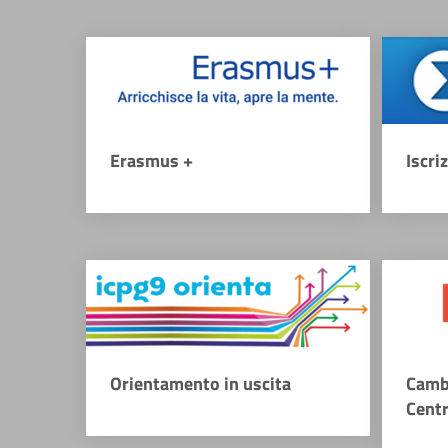
Erasmus +
Iscri
Orientamento in uscita
Camb
Cent