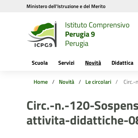
Vai ai contenuti
Vai al menu di navigazione
Vai al footer
Ministero dell'Istruzione e del Merito
Istituto Comprensivo
Perugia 9
Perugia
Scuola
Servizi
Novità
Didattica
Home
Novità
Le circolari
Circ.-
Circ.-n.-120-Sospen
attivita-didattiche-0