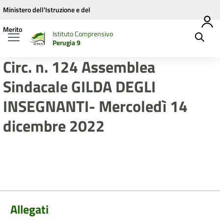
Vai ai contenuti
Vai al menu di navigazione
Vai al footer
Ministero dell'Istruzione e del
Merito
Istituto Comprensivo
Perugia 9
Circ. n. 124 Assemblea
Sindacale GILDA DEGLI
INSEGNANTI- Mercoledì 14
dicembre 2022
Allegati