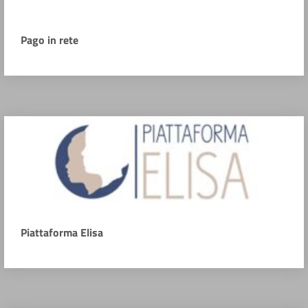
Pago in rete
Piattaforma Elisa