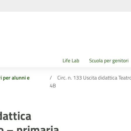
Life Lab
Scuola per genitori
i per alunni e
Circ. n. 133 Uscita didattica Teat
4B
dattica
o – primaria