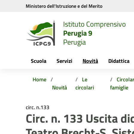
Vai ai contenuti
Vai al menu di navigazione
Vai al footer
Ministero dell'Istruzione e del Merito
Istituto Comprensivo
Perugia 9
Perugia
Scuola
Servizi
Novità
Didattica
Home
Le
Circolar
Novità
circolari
famiglie
circ. n.133
Circ. n. 133 Uscita di
Teatro Brecht-S. Sist