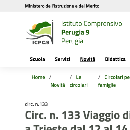
Vai ai contenuti
Vai al menu di navigazione
Vai al footer
Ministero dell'Istruzione e del Merito
Istituto Comprensivo
Perugia 9
Perugia
Scuola
Servizi
Novità
Didattica
Home
Le
Circolari pe
Novità
circolari
famiglie
circ. n.133
Circ. n. 133 Viaggio d
a Trieste dal 12 al 