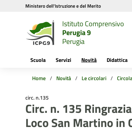
Vai ai contenuti
Vai al menu di navigazione
Vai al footer
Ministero dell'Istruzione e del Merito
Istituto Comprensivo
Perugia 9
Perugia
Scuola
Servizi
Novità
Didattica
Home
Novità
Le circolari
Circola
circ. n.135
Circ. n. 135 Ringrazi
Loco San Martino in