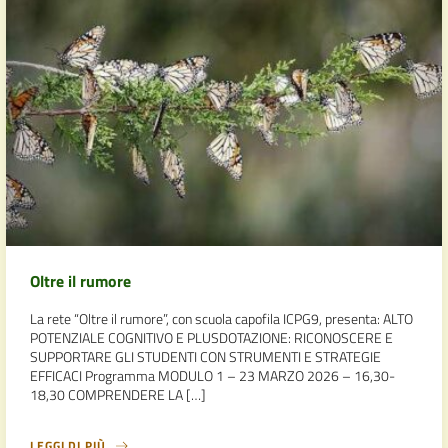
Oltre il rumore
La rete “Oltre il rumore”, con scuola capofila ICPG9, presenta: ALTO
POTENZIALE COGNITIVO E PLUSDOTAZIONE: RICONOSCERE E
SUPPORTARE GLI STUDENTI CON STRUMENTI E STRATEGIE
EFFICACI Programma MODULO 1 – 23 MARZO 2026 – 16,30-
18,30 COMPRENDERE LA […]
LEGGI DI PIÙ