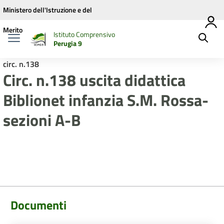
Vai ai contenuti
Vai al menu di navigazione
Vai al footer
Ministero dell'Istruzione e del
Merito
Istituto Comprensivo
Perugia 9
circ. n.138
Circ. n.138 uscita didattica
Biblionet infanzia S.M. Rossa-
sezioni A-B
Documenti