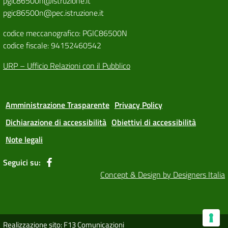
pgic86500n@istruzione.it
pgic86500n@pec.istruzione.it
codice meccanografico: PGIC86500N
codice fiscale: 94152460542
URP – Ufficio Relazioni con il Pubblico
Amministrazione Trasparente
Privacy Policy
Dichiarazione di accessibilità
Obiettivi di accessibilità
Note legali
Seguici su:
Concept & Design by Designers Italia
Realizzazione sito: F13 Comunicazioni
Le