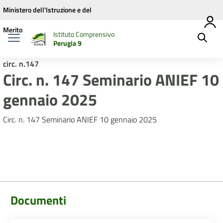
Vai ai contenuti
Vai al menu di navigazione
Vai al footer
Ministero dell'Istruzione e del
Merito
Istituto Comprensivo
Perugia 9
circ. n.147
Circ. n. 147 Seminario ANIEF 10
gennaio 2025
Circ. n. 147 Seminario ANIEF 10 gennaio 2025
Documenti