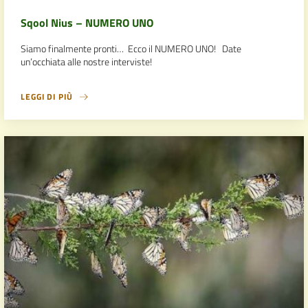
Sqool Nius – NUMERO UNO
Siamo finalmente pronti… Ecco il NUMERO UNO! Date
un’occhiata alle nostre interviste!
LEGGI DI PIÙ