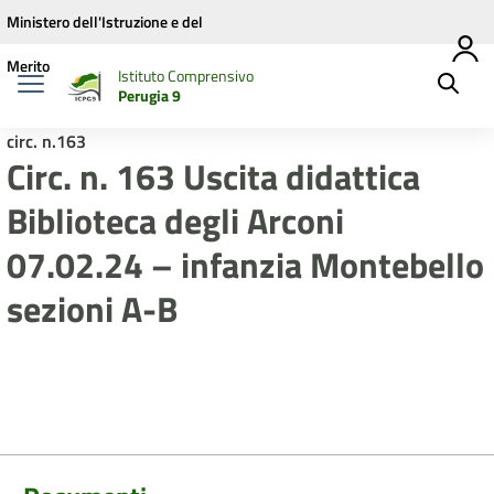
Vai ai contenuti
Vai al menu di navigazione
Vai al footer
Ministero dell'Istruzione e del
Merito
Istituto Comprensivo
Perugia 9
circ. n.163
Circ. n. 163 Uscita didattica
Biblioteca degli Arconi
07.02.24 – infanzia Montebello
sezioni A-B