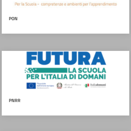
PON
PNRR