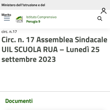
Vai ai contenuti
Vai al menu di navigazione
Vai al footer
Ministero dell'Istruzione e del
Merito
Istituto Comprensivo
Perugia 9
circ. n.17
Circ. n. 17 Assemblea Sindacale
UIL SCUOLA RUA – Lunedì 25
settembre 2023
Documenti