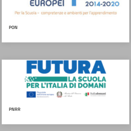
PON
PNRR