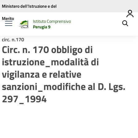
Vai ai contenuti
Vai al menu di navigazione
Vai al footer
Ministero dell'Istruzione e del
Merito
Istituto Comprensivo
Perugia 9
circ. n.170
Circ. n. 170 obbligo di
istruzione_modalità di
vigilanza e relative
sanzioni_modifiche al D. Lgs.
297_1994