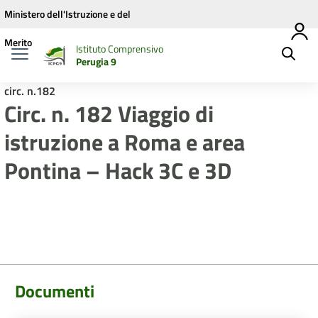
Vai ai contenuti
Vai al menu di navigazione
Vai al footer
Ministero dell'Istruzione e del
Merito
Istituto Comprensivo
Perugia 9
circ. n.182
Circ. n. 182 Viaggio di
istruzione a Roma e area
Pontina – Hack 3C e 3D
Documenti