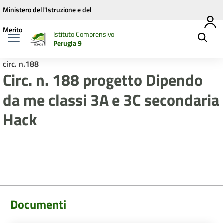
Vai ai contenuti
Vai al menu di navigazione
Vai al footer
Ministero dell'Istruzione e del
Merito
Istituto Comprensivo
Perugia 9
circ. n.188
Circ. n. 188 progetto Dipendo
da me classi 3A e 3C secondaria
Hack
Documenti