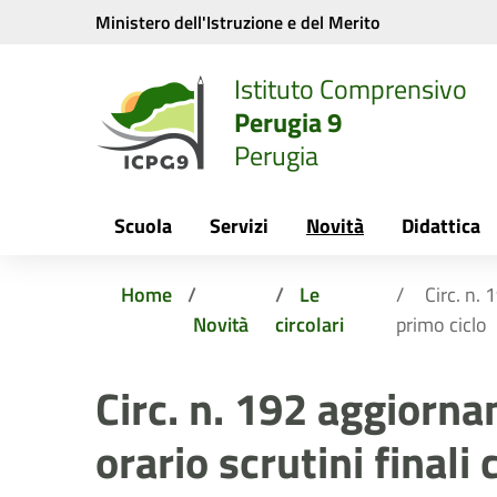
Vai ai contenuti
Vai al menu di navigazione
Vai al footer
Ministero dell'Istruzione e del Merito
Istituto Comprensivo
Perugia 9
Perugia
Scuola
Servizi
Novità
Didattica
Home
Le
Circ. n.
Novità
circolari
primo ciclo
Circ. n. 192 aggiorn
orario scrutini finali 