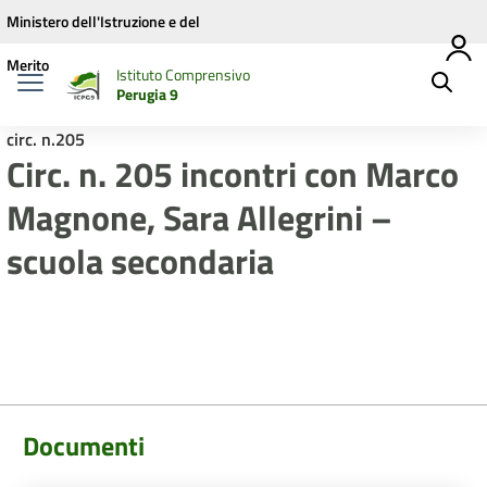
Vai ai contenuti
Vai al menu di navigazione
Vai al footer
Ministero dell'Istruzione e del
Merito
Istituto Comprensivo
Perugia 9
circ. n.205
Circ. n. 205 incontri con Marco
Magnone, Sara Allegrini –
scuola secondaria
Documenti