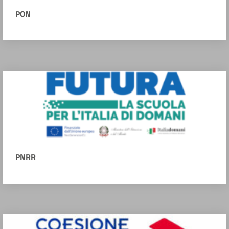
PON
PNRR