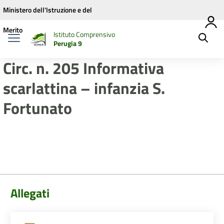
Vai ai contenuti
Vai al menu di navigazione
Vai al footer
Ministero dell'Istruzione e del
Merito
Istituto Comprensivo
Perugia 9
Circ. n. 205 Informativa
scarlattina – infanzia S.
Fortunato
Allegati