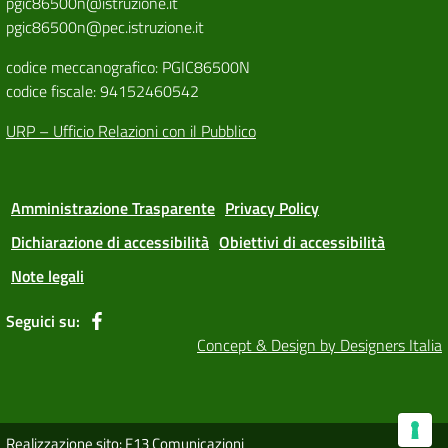
pgic86500n@istruzione.it
pgic86500n@pec.istruzione.it
codice meccanografico: PGIC86500N
codice fiscale: 94152460542
URP – Ufficio Relazioni con il Pubblico
Amministrazione Trasparente
Privacy Policy
Dichiarazione di accessibilità
Obiettivi di accessibilità
Note legali
Seguici su:
Concept & Design by Designers Italia
Realizzazione sito: F13 Comunicazioni
Le