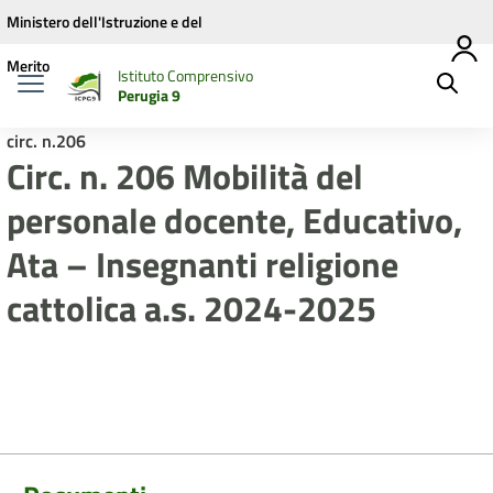
Vai ai contenuti
Vai al menu di navigazione
Vai al footer
Ministero dell'Istruzione e del
Merito
Istituto Comprensivo
Perugia 9
circ. n.206
Circ. n. 206 Mobilità del
personale docente, Educativo,
Ata – Insegnanti religione
cattolica a.s. 2024-2025