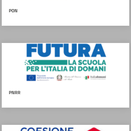
PON
PNRR