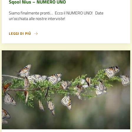
Sqool Nius – NUMERO UNO
Siamo finalmente pronti… Ecco il NUMERO UNO! Date
un’occhiata alle nostre interviste!
LEGGI DI PIÙ