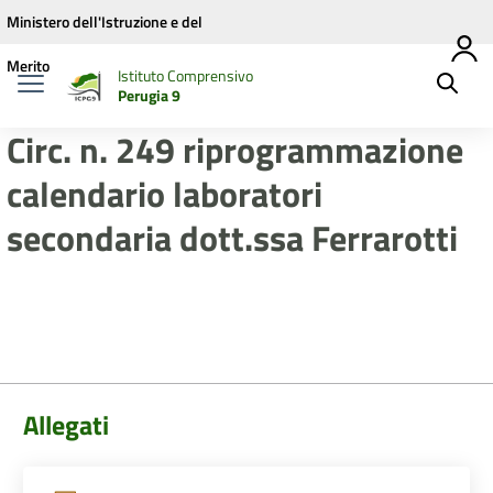
Vai ai contenuti
Vai al menu di navigazione
Vai al footer
Ministero dell'Istruzione e del
Merito
Istituto Comprensivo
Perugia 9
Circ. n. 249 riprogrammazione
calendario laboratori
secondaria dott.ssa Ferrarotti
Allegati