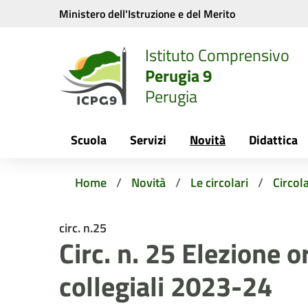
Vai ai contenuti
Vai al menu di navigazione
Vai al footer
Ministero dell'Istruzione e del Merito
Istituto Comprensivo
Perugia 9
Perugia
Scuola
Servizi
Novità
Didattica
Home
Novità
Le circolari
Circola
circ. n.25
Circ. n. 25 Elezione o
collegiali 2023-24