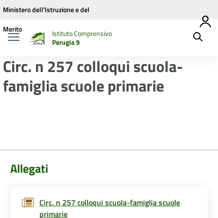
Vai ai contenuti
Vai al menu di navigazione
Vai al footer
Ministero dell'Istruzione e del
Merito
Istituto Comprensivo
Perugia 9
Circ. n 257 colloqui scuola-
famiglia scuole primarie
Allegati
Circ. n 257 colloqui scuola-famiglia scuole
primarie