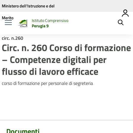
Vai ai contenuti
Vai al menu di navigazione
Vai al footer
Ministero dell'Istruzione e del
Merito
Istituto Comprensivo
Perugia 9
circ. n.260
Circ. n. 260 Corso di formazione
– Competenze digitali per
flusso di lavoro efficace
corso di formazione per personale di segreteria
Documenti