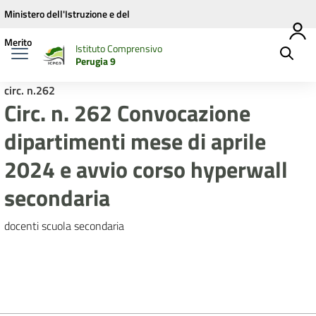
Vai ai contenuti
Vai al menu di navigazione
Vai al footer
Ministero dell'Istruzione e del
Merito
Istituto Comprensivo
Perugia 9
circ. n.262
Circ. n. 262 Convocazione
dipartimenti mese di aprile
2024 e avvio corso hyperwall
secondaria
docenti scuola secondaria