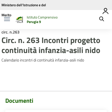
Vai ai contenuti
Vai al menu di navigazione
Vai al footer
Ministero dell'Istruzione e del
Merito
Istituto Comprensivo
Perugia 9
circ. n.263
Circ. n. 263 Incontri progetto
continuità infanzia-asili nido
Calendario incontri di continuità infanzia-asili nido
Documenti