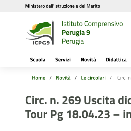
Vai ai contenuti
Vai al menu di navigazione
Vai al footer
Ministero dell'Istruzione e del Merito
Istituto Comprensivo
Perugia 9
Perugia
Scuola
Servizi
Novità
Didattica
Home
Novità
Le circolari
Circ. 
Circ. n. 269 Uscita di
Tour Pg 18.04.23 – in