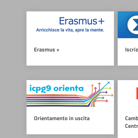
Erasmus +
Iscri
Orientamento in uscita
Camb
Cent