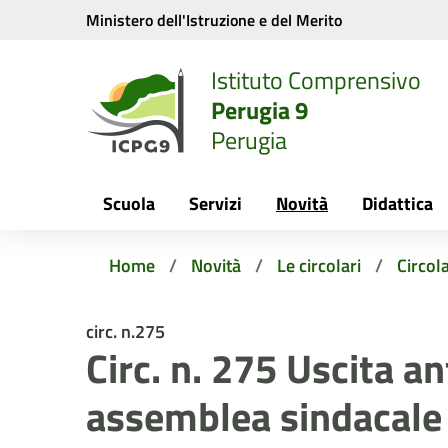
Vai ai contenuti
Vai al menu di navigazione
Vai al footer
Ministero dell'Istruzione e del Merito
Istituto Comprensivo
Perugia 9
Perugia
Scuola
Servizi
Novità
Didattica
Home
Novità
Le circolari
Circola
circ. n.275
Circ. n. 275 Uscita an
assemblea sindacale