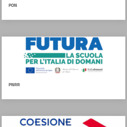
PON
PNRR