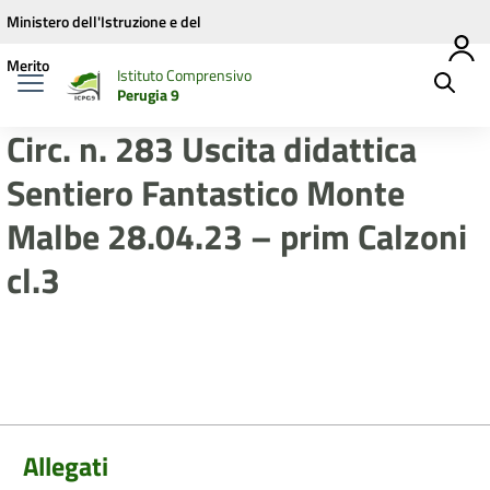
Vai ai contenuti
Vai al menu di navigazione
Vai al footer
Ministero dell'Istruzione e del
Merito
Istituto Comprensivo
Perugia 9
Circ. n. 283 Uscita didattica
Sentiero Fantastico Monte
Malbe 28.04.23 – prim Calzoni
cl.3
Allegati