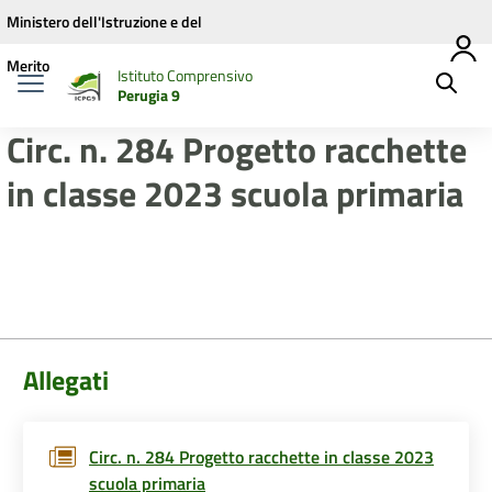
Vai ai contenuti
Vai al menu di navigazione
Vai al footer
Ministero dell'Istruzione e del
Merito
Istituto Comprensivo
Perugia 9
Circ. n. 284 Progetto racchette
in classe 2023 scuola primaria
Allegati
Circ. n. 284 Progetto racchette in classe 2023
scuola primaria