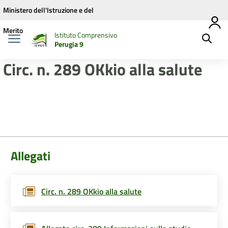
Vai ai contenuti
Vai al menu di navigazione
Vai al footer
Ministero dell'Istruzione e del
Merito
Istituto Comprensivo
Perugia 9
Circ. n. 289 OKkio alla salute
Allegati
Circ. n. 289 OKkio alla salute