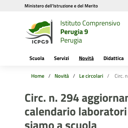
Vai ai contenuti
Vai al menu di navigazione
Vai al footer
Ministero dell'Istruzione e del Merito
Istituto Comprensivo
Perugia 9
Perugia
Scuola
Servizi
Novità
Didattica
Home
Novità
Le circolari
Circ. 
Circ. n. 294 aggiorn
calendario laboratori
siamo a scuola