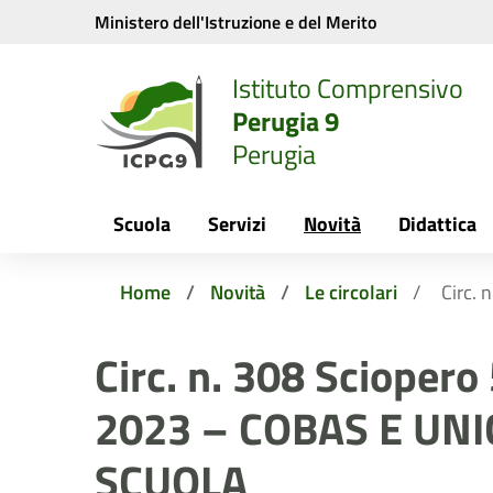
Vai ai contenuti
Vai al menu di navigazione
Vai al footer
Ministero dell'Istruzione e del Merito
Istituto Comprensivo
Perugia 9
Perugia
Scuola
Servizi
Novità
Didattica
Home
Novità
Le circolari
Circ.
Circ. n. 308 Sciopero
2023 – COBAS E UN
SCUOLA