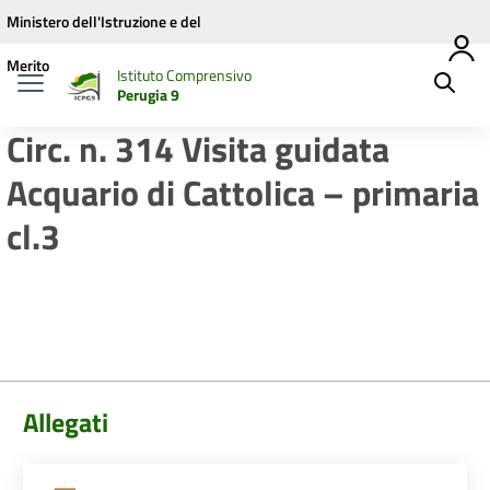
Vai ai contenuti
Vai al menu di navigazione
Vai al footer
Ministero dell'Istruzione e del
Merito
Istituto Comprensivo
Perugia 9
Circ. n. 314 Visita guidata
Acquario di Cattolica – primaria
cl.3
Allegati