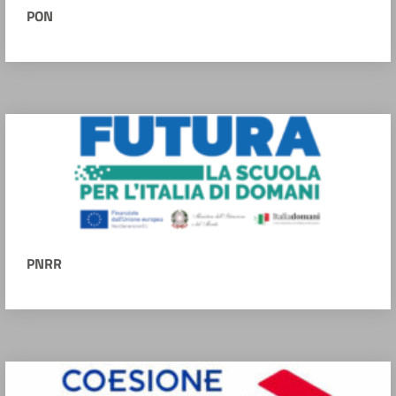
PON
PNRR