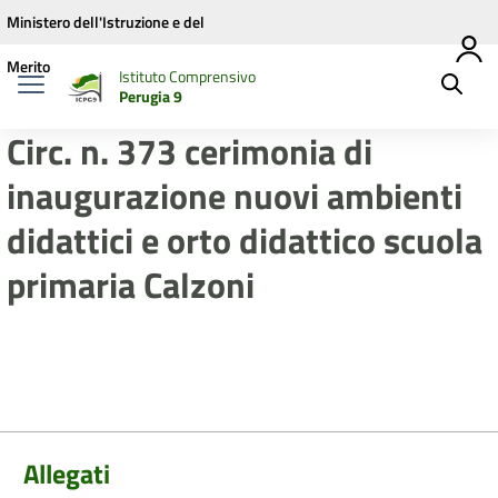
Vai ai contenuti
Vai al menu di navigazione
Vai al footer
Ministero dell'Istruzione e del
Merito
Istituto Comprensivo
Perugia 9
Circ. n. 373 cerimonia di
inaugurazione nuovi ambienti
didattici e orto didattico scuola
primaria Calzoni
Allegati