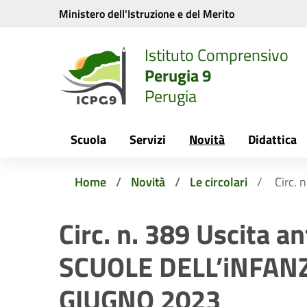
Vai ai contenuti
Vai al menu di navigazione
Vai al footer
Ministero dell'Istruzione e del Merito
Istituto Comprensivo
Perugia 9
Perugia
Scuola
Servizi
Novità
Didattica
Home
Novità
Le circolari
Circ.
Circ. n. 389 Uscita an
SCUOLE DELL’iNFANZ
GIUGNO 2023