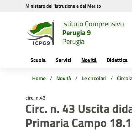
Vai ai contenuti
Vai al menu di navigazione
Vai al footer
Ministero dell'Istruzione e del Merito
Istituto Comprensivo
Perugia 9
Perugia
Scuola
Servizi
Novità
Didattica
Home
Novità
Le circolari
Circola
circ. n.43
Circ. n. 43 Uscita did
Primaria Campo 18.