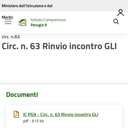
Vai ai contenuti
Vai al menu di navigazione
Vai al footer
Ministero dell'Istruzione e del
Merito
Istituto Comprensivo
Perugia 9
circ. n.63
Circ. n. 63 Rinvio incontro GLI
Documenti
IC PG9 - Circ. n. 63 Rinvio incontro GLI
pdf - 615 kb