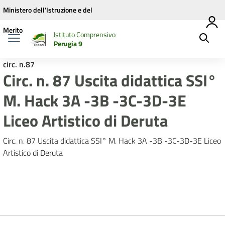
Vai ai contenuti
Vai al menu di navigazione
Vai al footer
Ministero dell'Istruzione e del
Merito
Istituto Comprensivo
Perugia 9
circ. n.87
Circ. n. 87 Uscita didattica SSI°
M. Hack 3A -3B -3C-3D-3E
Liceo Artistico di Deruta
Circ. n. 87 Uscita didattica SSI° M. Hack 3A -3B -3C-3D-3E Liceo
Artistico di Deruta