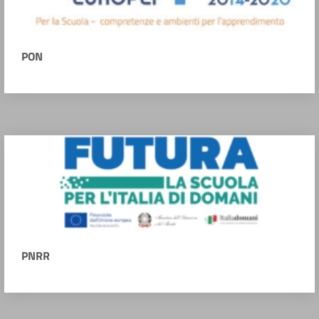
PON
PNRR