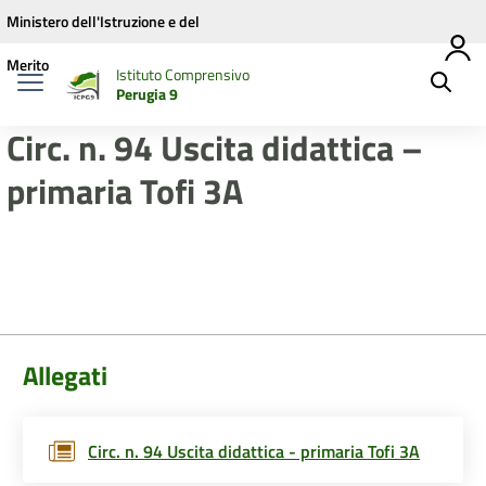
Vai ai contenuti
Vai al menu di navigazione
Vai al footer
Ministero dell'Istruzione e del
Merito
Istituto Comprensivo
Perugia 9
Circ. n. 94 Uscita didattica –
primaria Tofi 3A
Allegati
Circ. n. 94 Uscita didattica - primaria Tofi 3A