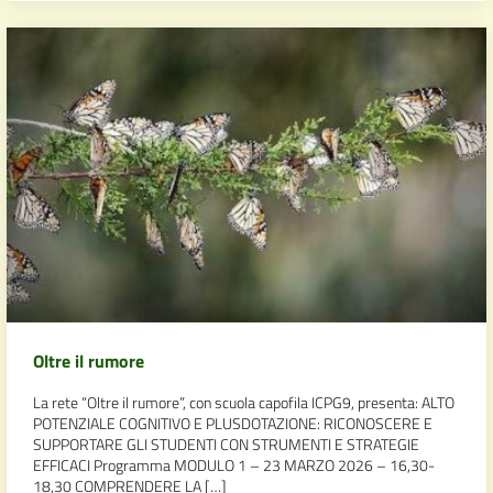
Oltre il rumore
La rete “Oltre il rumore”, con scuola capofila ICPG9, presenta: ALTO
POTENZIALE COGNITIVO E PLUSDOTAZIONE: RICONOSCERE E
SUPPORTARE GLI STUDENTI CON STRUMENTI E STRATEGIE
EFFICACI Programma MODULO 1 – 23 MARZO 2026 – 16,30-
18,30 COMPRENDERE LA […]