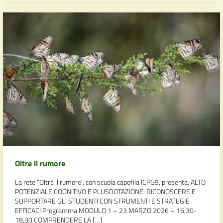
Oltre il rumore
La rete “Oltre il rumore”, con scuola capofila ICPG9, presenta: ALTO
POTENZIALE COGNITIVO E PLUSDOTAZIONE: RICONOSCERE E
SUPPORTARE GLI STUDENTI CON STRUMENTI E STRATEGIE
EFFICACI Programma MODULO 1 – 23 MARZO 2026 – 16,30-
18,30 COMPRENDERE LA […]