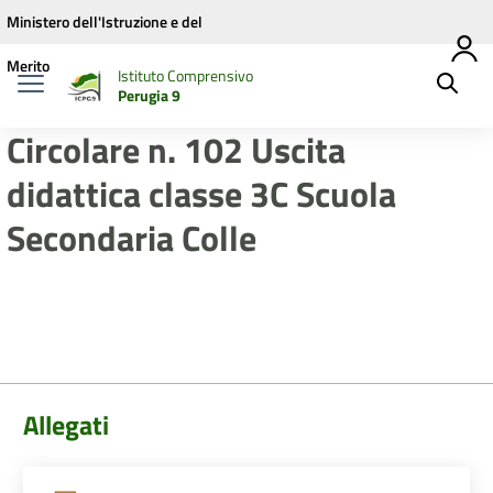
Vai ai contenuti
Vai al menu di navigazione
Vai al footer
Ministero dell'Istruzione e del
Merito
Istituto Comprensivo
Perugia 9
Circolare n. 102 Uscita
didattica classe 3C Scuola
Secondaria Colle
Allegati