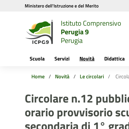
Vai ai contenuti
Vai al menu di navigazione
Vai al footer
Ministero dell'Istruzione e del Merito
Istituto Comprensivo
Perugia 9
Perugia
Scuola
Servizi
Novità
Didattica
Home
Novità
Le circolari
Circol
Circolare n.12 pubbl
orario provvisorio sc
secondaria di 1° gra