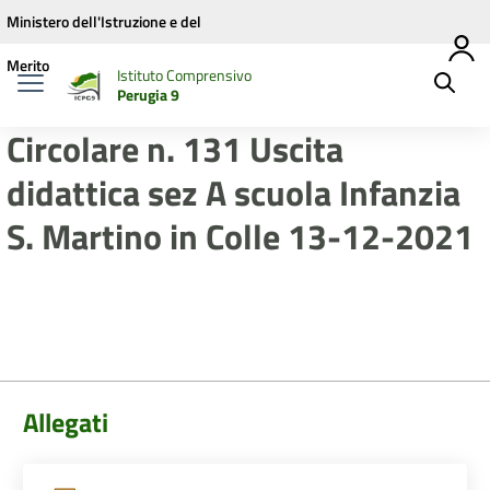
Vai ai contenuti
Vai al menu di navigazione
Vai al footer
Ministero dell'Istruzione e del
Merito
Istituto Comprensivo
Perugia 9
Circolare n. 131 Uscita
didattica sez A scuola Infanzia
S. Martino in Colle 13-12-2021
Allegati