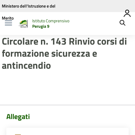
Vai ai contenuti
Vai al menu di navigazione
Vai al footer
Ministero dell'Istruzione e del
Merito
Istituto Comprensivo
Perugia 9
Circolare n. 143 Rinvio corsi di
formazione sicurezza e
antincendio
Allegati