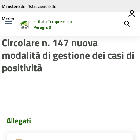
Vai ai contenuti
Vai al menu di navigazione
Vai al footer
Ministero dell'Istruzione e del
Merito
Istituto Comprensivo
Perugia 9
Circolare n. 147 nuova
modalità di gestione dei casi di
positività
Allegati