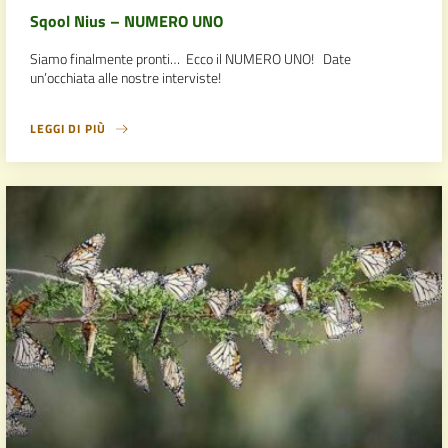
Sqool Nius – NUMERO UNO
Siamo finalmente pronti… Ecco il NUMERO UNO! Date
un’occhiata alle nostre interviste!
LEGGI DI PIÙ