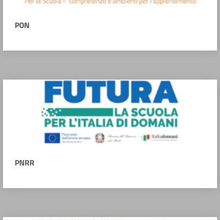
PON
PNRR