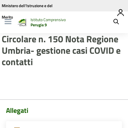
Vai ai contenuti
Vai al menu di navigazione
Vai al footer
Ministero dell'Istruzione e del
Merito
Istituto Comprensivo
Perugia 9
Circolare n. 150 Nota Regione
Umbria- gestione casi COVID e
contatti
Allegati